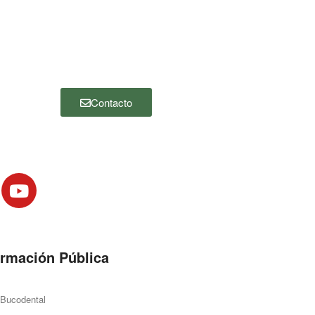
desea ponerse en contacto con
nosotros, por favor haga clic en el botón
“Contacto” y complete el siguiente
formulario. Nos pondremos en contacto
con usted lo antes posible.
Contacto
ormación Pública
 Bucodental