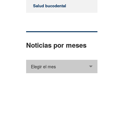
Salud bucodental
Noticias por meses
Elegir el mes
¿Cómo podemos ayudarle?
Gracias por visitar nuestro sitio web. Si