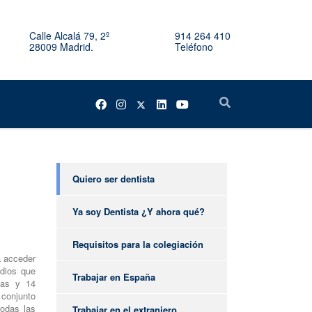
Calle Alcalá 79, 2º
914 264 410
28009 Madrid.
Teléfono
Quiero ser dentista
Ya soy Dentista ¿Y ahora qué?
Requisitos para la colegiación
a acceder
udios que
Trabajar en España
cas y 14
 conjunto
todas las
Trabajar en el extranjero