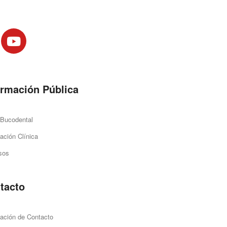
ormación Pública
 Bucodental
ación Clínica
sos
tacto
ación de Contacto