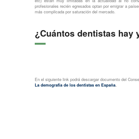
etc) están muy limitadas en la actualidad al no con
profesionales recién egresados optan por emigrar a país
más complicada por saturación del mercado.
¿Cuántos dentistas hay 
En el siguiente link podrá descargar documento del Conse
La demografía de los dentistas en España
.