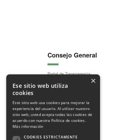
Consejo General
Portal de Transparencia
×
Organización Colegial
Ese sitio web utiliza
cookies
Este sitio web usa cookies para mejorar la
experiencia del usuario. Al utilizar nuestro
Comunicación
sitio web, usted acepta todas las cookies de
acuerdo con nuestra Política de cookies.
Más información
Últimas Noticias
COOKIES ESTRICTAMENTE