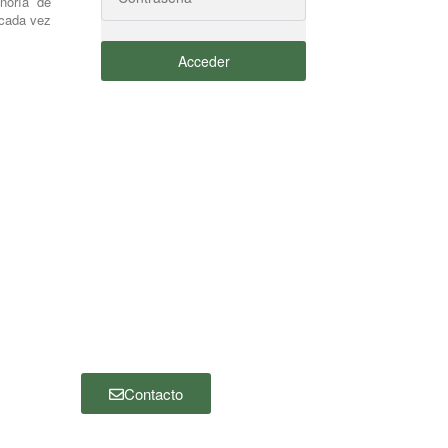
noría de
 cada vez
Acceder
¿Cómo podemos ayudarle?
Gracias por visitar nuestro sitio web. Si
desea ponerse en contacto con nosotros,
por favor haga clic en el botón “Contacto”
y complete el siguiente formulario. Nos
pondremos en contacto con usted lo
antes posible.
Contacto