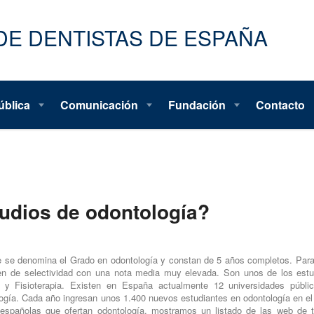
ública
Comunicación
Fundación
Contacto
udios de odontología?
ue se denomina el Grado en odontología y constan de 5 años completos. Par
en de selectividad con una nota media muy elevada. Son unos de los est
a y Fisioterapia. Existen en España actualmente 12 universidades públi
logía. Cada año ingresan unos 1.400 nuevos estudiantes en odontología en el
 españolas que ofertan odontología, mostramos un listado de las web de 