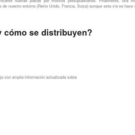
vocarse nuevas plazas por motivos presupuestarios. Finalmente, una mi
es de nuestro entorno (Reino Unido, Francia, Suiza) aunque esta vía se hace
y cómo se distribuyen?
jo con amplia información actualizada sobre