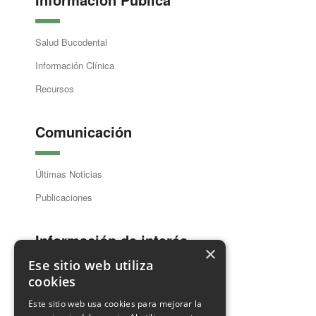
Salud Bucodental
Información Clínica
Recursos
Comunicación
Últimas Noticias
Publicaciones
Información de interés
×
Ese sitio web utiliza
cookies
Guía Dentistas
Este sitio web usa cookies para mejorar la
Ventanilla Única