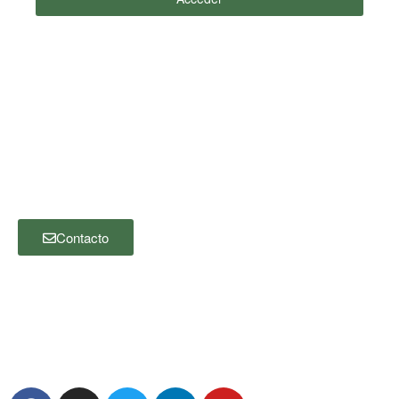
¿Cómo podemos ayudarle?
Gracias por visitar nuestro sitio web. Si desea ponerse en contacto
con nosotros, por favor haga clic en el botón “Contacto” y complete el
siguiente formulario. Nos pondremos en contacto con usted lo antes
posible.
Contacto