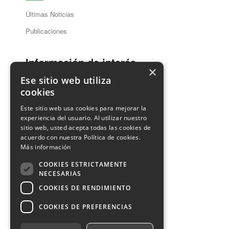
Últimas Noticias
Publicaciones
Información de interés
×
Ese sitio web utiliza
cookies
Guía Dentistas
Este sitio web usa cookies para mejorar la
Ventanilla Única
experiencia del usuario. Al utilizar nuestro
sitio web, usted acepta todas las cookies de
acuerdo con nuestra Política de cookies.
Contacto
Más información
COOKIES ESTRICTAMENTE
Información de Contacto
NECESARIAS
COOKIES DE RENDIMIENTO
COOKIES DE PREFERENCIAS
Aviso legal
Privacidad
Cookies