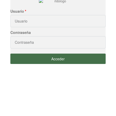
Usuario
Contraseña
Acceder
¿Cómo podemos ayudarle?
Gracias por visitar nuestro sitio web. Si desea ponerse en contacto
con nosotros, por favor haga clic en el botón “Contacto” y complete el
siguiente formulario. Nos pondremos en contacto con usted lo antes