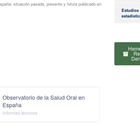
spaña: situación pasada, presente y futura publicado en
Estudios
estadísti
Heme
Re
Den
¿Cómo po
Observatorio de la Salud Oral en
Informe 
ayudarle?
España
mental
Informes técnicos
Informes t
Gracias por vi
sitio web. Si 
ponerse en co
nosotros, por