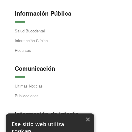
Información Pública
Salud Bucodental
Información Clínica
Recursos
Comunicación
Últimas Noticias
Publicaciones
Información de interés
×
Ese sitio web utiliza
cookies
Guía Dentistas