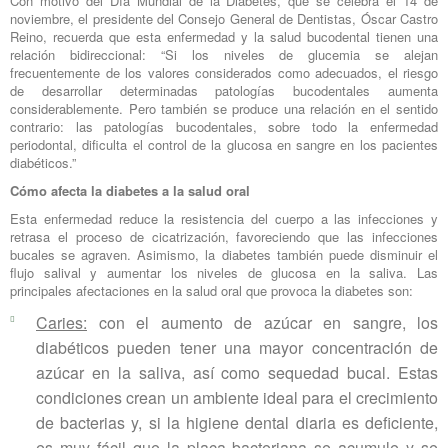
Con motivo del Día Mundial de la Diabetes, que se celebra el 14 de
noviembre, el presidente del Consejo General de Dentistas, Óscar Castro
Reino, recuerda que esta enfermedad y la salud bucodental tienen una
relación bidireccional: “Si los niveles de glucemia se alejan
frecuentemente de los valores considerados como adecuados, el riesgo
de desarrollar determinadas patologías bucodentales aumenta
considerablemente. Pero también se produce una relación en el sentido
contrario: las patologías bucodentales, sobre todo la enfermedad
periodontal, dificulta el control de la glucosa en sangre en los pacientes
diabéticos.”
Cómo afecta la diabetes a la salud oral
Esta enfermedad reduce la resistencia del cuerpo a las infecciones y
retrasa el proceso de cicatrización, favoreciendo que las infecciones
bucales se agraven. Asimismo, la diabetes también puede disminuir el
flujo salival y aumentar los niveles de glucosa en la saliva. Las
principales afectaciones en la salud oral que provoca la diabetes son:
Caries:
con el aumento de azúcar en sangre, los
diabéticos pueden tener una mayor concentración de
azúcar en la saliva, así como sequedad bucal. Estas
condiciones crean un ambiente ideal para el crecimiento
de bacterias y, si la higiene dental diaria es deficiente,
es muy fácil que la placa bacteriana se acumule y se