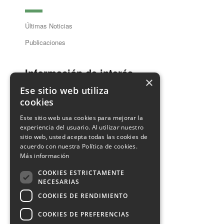
Últimas Noticias
Publicaciones
Información de interés
×
Ese sitio web utiliza
cookies
Guía Dentistas
Este sitio web usa cookies para mejorar la
Ventanilla Única
experiencia del usuario. Al utilizar nuestro
sitio web, usted acepta todas las cookies de
acuerdo con nuestra Política de cookies.
Contacto
Más información
COOKIES ESTRICTAMENTE
Información de Contacto
NECESARIAS
COOKIES DE RENDIMIENTO
COOKIES DE PREFERENCIAS
Aviso legal
Privacidad
Cookies