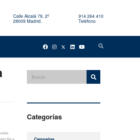
Calle Alcalá 79, 2º
914 264 410
28009 Madrid.
Teléfono
a
Categorías
resión
Campañas
ner fin a