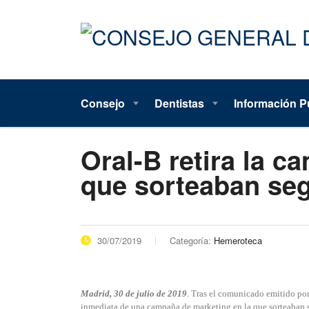
Consejo
Dentistas
Información P
Oral-B retira la c
que sorteaban seg
30/07/2019
Categoría:
Hemeroteca
Madrid, 30 de julio de 2019
. Tras el comunicado emitido por
inmediata de una campaña de marketing en la que sorteaban s