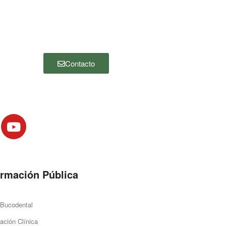
nosotros, por favor haga clic en el botón
“Contacto” y complete el siguiente
formulario. Nos pondremos en contacto
con usted lo antes posible.
Contacto
ormación Pública
 Bucodental
ación Clínica