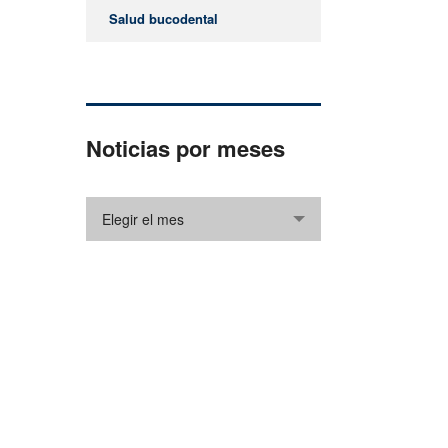
Salud bucodental
Noticias por meses
Elegir el mes
¿Cómo podemos ayudarle?
Gracias por visitar nuestro sitio web. Si
desea ponerse en contacto con