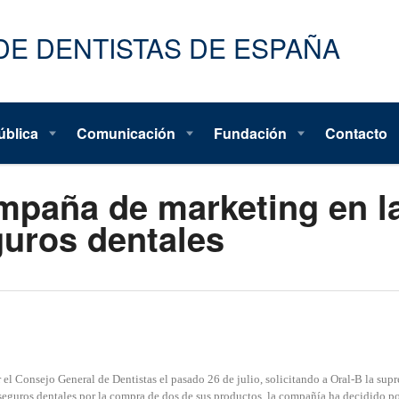
ública
Comunicación
Fundación
Contacto
ampaña de marketing en l
uros dentales
 el Consejo General de Dentistas el pasado 26 de julio, solicitando a Oral-B la sup
eguros dentales por la compra de dos de sus productos, la compañía ha decidido po