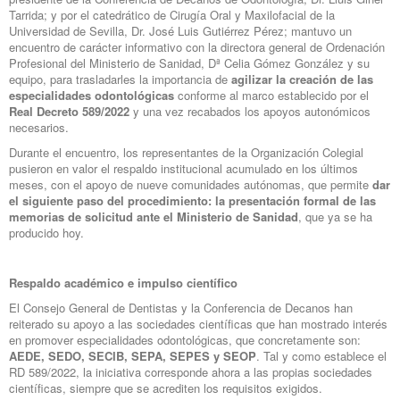
Tarrida; y por el catedrático de Cirugía Oral y Maxilofacial de la
Universidad de Sevilla, Dr. José Luis Gutiérrez Pérez; mantuvo un
encuentro de carácter informativo con la directora general de Ordenación
Profesional del Ministerio de Sanidad, Dª Celia Gómez González y su
equipo, para trasladarles la importancia de
agilizar la creación de las
especialidades odontológicas
conforme al marco establecido por el
Real Decreto 589/2022
y una vez recabados los apoyos autonómicos
necesarios.
Durante el encuentro, los representantes de la Organización Colegial
pusieron en valor el respaldo institucional acumulado en los últimos
meses, con el apoyo de nueve comunidades autónomas, que permite
dar
el siguiente paso del procedimiento: la presentación formal de las
memorias de solicitud ante el Ministerio de Sanidad
, que ya se ha
producido hoy.
Respaldo académico e impulso científico
El Consejo General de Dentistas y la Conferencia de Decanos han
reiterado su apoyo a las sociedades científicas que han mostrado interés
en promover especialidades odontológicas, que concretamente son:
AEDE,
SEDO, SECIB, SEPA, SEPES y SEOP
. Tal y como establece el
RD 589/2022, la iniciativa corresponde ahora a las propias sociedades
científicas, siempre que se acrediten los requisitos exigidos.