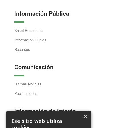
Información Pública
Salud Bucodental
Información Clínica
Recursos
Comunicación
Últimas Noticias
Publicaciones
Información de interés
×
Ese sitio web utiliza
cookies
Guía Dentistas