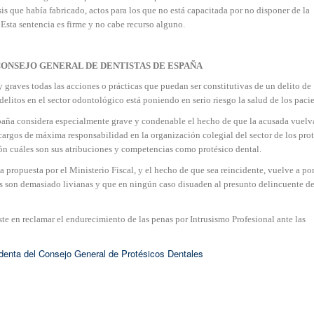
s que había fabricado, actos para los que no está capacitada por no disponer de la
Esta sentencia es firme y no cabe recurso alguno.
ONSEJO GENERAL DE DENTISTAS DE ESPAÑA
graves todas las acciones o prácticas que puedan ser constitutivas de un delito de
elitos en el sector odontológico está poniendo en serio riesgo la salud de los pacie
paña considera especialmente grave y condenable el hecho de que la acusada vuelva
rgos de máxima responsabilidad en la organización colegial del sector de los prot
ón cuáles son sus atribuciones y competencias como protésico dental.
a propuesta por el Ministerio Fiscal, y el hecho de que sea reincidente, vuelve a po
tos son demasiado livianas y que en ningún caso disuaden al presunto delincuente d
ste en reclamar el endurecimiento de las penas por Intrusismo Profesional ante las
identa del Consejo General de Protésicos Dentales