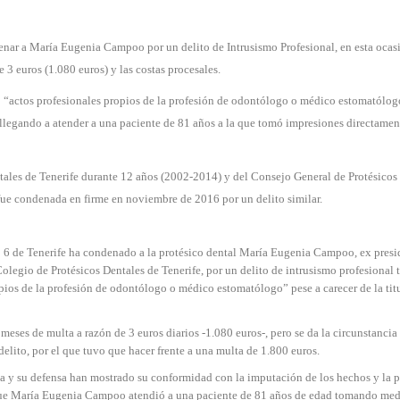
enar a María Eugenia Campoo por un delito de Intrusismo Profesional, en esta ocas
3 euros (1.080 euros) y las costas procesales.
o “actos profesionales propios de la profesión de odontólogo o médico estomatólog
, llegando a atender a una paciente de 81 años a la que tomó impresiones directamen
ales de Tenerife durante 12 años (2002-2014) y del Consejo General de Protésicos
ue condenada en firme en noviembre de 2016 por un delito similar.
 6 de Tenerife ha condenado a la protésico dental María Eugenia Campoo, ex presi
legio de Protésicos Dentales de Tenerife, por un delito de intrusismo profesional t
pios de la profesión de odontólogo o médico estomatólogo” pese a carecer de la tit
es de multa a razón de 3 euros diarios -1.080 euros-, pero se da la circunstancia
lito, por el que tuvo que hacer frente a una multa de 1.800 euros.
da y su defensa han mostrado su conformidad con la imputación de los hechos y la 
 que María Eugenia Campoo atendió a una paciente de 81 años de edad tomando me