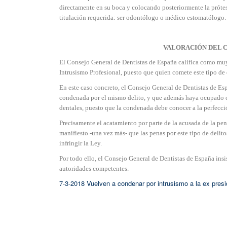
directamente en su boca y colocando posteriormente la prótesi
titulación requerida: ser odontólogo o médico estomatólogo. 
VALORACIÓN DEL C
El Consejo General de Dentistas de España califica como muy 
Intrusismo Profesional, puesto que quien comete este tipo de d
En este caso concreto, el Consejo General de Dentistas de Es
condenada por el mismo delito, y que además haya ocupado ca
dentales, puesto que la condenada debe conocer a la perfecci
Precisamente el acatamiento por parte de la acusada de la pen
manifiesto -una vez más- que las penas por este tipo de deli
infringir la Ley.
Por todo ello, el Consejo General de Dentistas de España insi
autoridades competentes.
7-3-2018 Vuelven a condenar por intrusismo a la ex pres