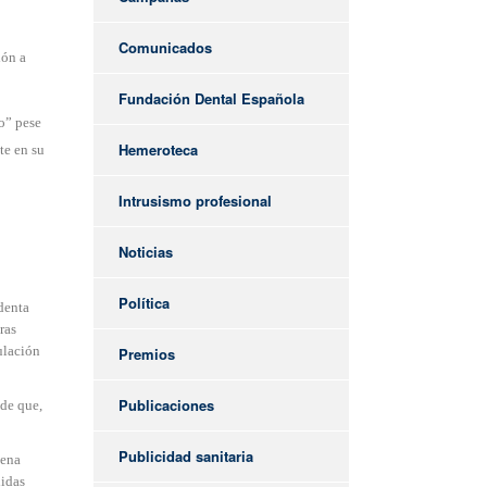
Comunicados
ión a
Fundación Dental Española
o” pese
Hemeroteca
te en su
Intrusismo profesional
Noticias
Política
denta
ras
ulación
Premios
Publicaciones
 de que,
Publicidad sanitaria
pena
didas