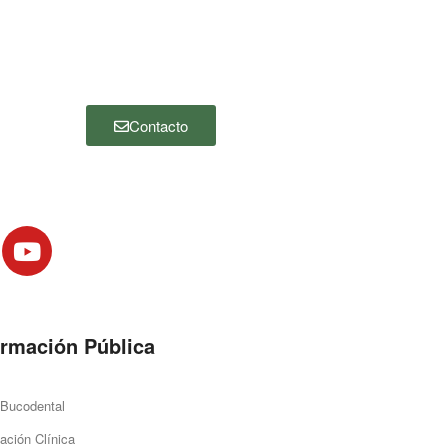
nosotros, por favor haga clic en el botón
“Contacto” y complete el siguiente
formulario. Nos pondremos en contacto
con usted lo antes posible.
Contacto
ormación Pública
 Bucodental
ación Clínica