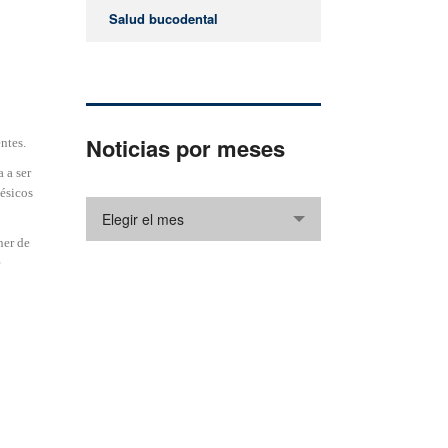
Salud bucodental
Noticias por meses
ntes.
 a ser
ésicos
Elegir el mes
ner de
e
¿Cómo podemos ayudarle?
Gracias por visitar nuestro sitio web. Si
desea ponerse en contacto con