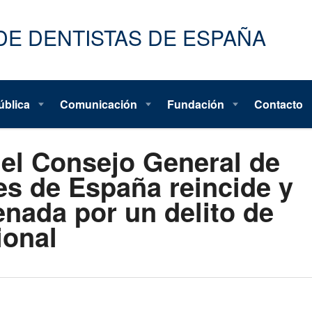
ública
Comunicación
Fundación
Contacto
del Consejo General de
es de España reincide y
enada por un delito de
ional