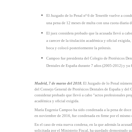
El Juzgado de lo Penal nº 6 de Tenerife vuelve a cond
una pena de 12 meses de multa con una cuota diaria de 
El juez considera probado que la acusada llevó a cab
a carecer de la titulación académica y oficial exigida
boca y colocó posteriormente la prótesis.
Campoo fue presidenta del Colegio de Protésicos Dent
Dentales de España durante 7 años (2005-2012) y ya f
Madrid, 7 de marzo del 2018.
El Juzgado de lo Penal número
del Consejo General de Protésicos Dentales de España y del Co
considerar probado que llevó a cabo “actos profesionales pro
académica y oficial exigida.
María Eugenia Campoo ha sido condenada a la pena de doce mes
en noviembre de 2016, fue condenada en firme por el mismo de
En el caso de esta nueva condena, en la que además la acusa
solicitada por el Ministerio Fiscal, ha quedado demostrado