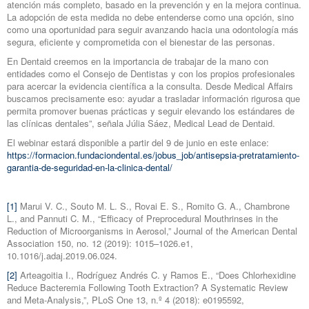
atención más completo, basado en la prevención y en la mejora continua.
La adopción de esta medida no debe entenderse como una opción, sino
como una oportunidad para seguir avanzando hacia una odontología más
segura, eficiente y comprometida con el bienestar de las personas.
En Dentaid creemos en la importancia de trabajar de la mano con
entidades como el Consejo de Dentistas y con los propios profesionales
para acercar la evidencia científica a la consulta. Desde Medical Affairs
buscamos precisamente eso: ayudar a trasladar información rigurosa que
permita promover buenas prácticas y seguir elevando los estándares de
las clínicas dentales”, señala Júlia Sáez, Medical Lead de Dentaid.
El webinar estará disponible a partir del 9 de junio en este enlace:
https://formacion.fundaciondental.es/jobus_job/antisepsia-pretratamiento-
garantia-de-seguridad-en-la-clinica-dental/
[1]
Marui V. C., Souto M. L. S., Rovai E. S., Romito G. A., Chambrone
L., and Pannuti C. M., “Efficacy of Preprocedural Mouthrinses in the
Reduction of Microorganisms in Aerosol,” Journal of the American Dental
Association 150, no. 12 (2019): 1015–1026.e1,
10.1016/j.adaj.2019.06.024.
[2]
Arteagoitia I., Rodríguez Andrés C. y Ramos E., “Does Chlorhexidine
Reduce Bacteremia Following Tooth Extraction? A Systematic Review
and Meta‐Analysis,”, PLoS One 13, n.º 4 (2018): e0195592,