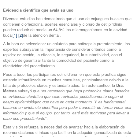
Evidencia científica que avala su uso
Diversos estudios han demostrado que el uso de enjuagues bucales que
contienen clorhexidina, aceites esenciales y cloruro de cetilpiridinio
pueden reducir de media un 64,8% los microorganismos en la cavidad
bucal
[1]
[2]
de la atención dental.
A la hora de seleccionar un colutorio para antisepsia pretratamiento, los
expertos subrayaron la importancia de considerar criterios como la
rapidez de acción, la eficacia, la seguridad, la sustantividad, con el
objetivo de garantizar tanto la comodidad del paciente como la
efectividad del procedimiento.
Pese a todo, los participantes coincidieron en que esta práctica sigue
estando infrautilizada en muchas consultas, principalmente debido a la
falta de protocolos claros y estandarizados. En este sentido, la
Dra.
Mateos
subrayó que “
es necesario que haya protocolos claros basados
en evidencia científica que sean revisados periódicamente según el
riesgo epidemiológico que haya en cada momento. Y es fundamental
basarse en evidencia científica para poder transmitir de forma veraz esa
información y que el equipo, por tanto, esté más motivado para llevar a
cabo ese procedimiento
“.
Esta visión refuerza la necesidad de avanzar hacia la elaboración de
recomendaciones clínicas que faciliten la adopción generalizada de esta