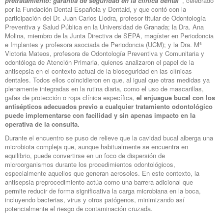
pretratamiento: garantía de seguridad en la clínica dental”
, celebrado
por la Fundación Dental Española y Dentaid, y que contó con la
participación del Dr. Juan Carlos Llodra, profesor titular de Odontología
Preventiva y Salud Pública en la Universidad de Granada; la Dra. Ana
Molina, miembro de la Junta Directiva de SEPA, magíster en Periodoncia
e Implantes y profesora asociada de Periodoncia (UCM); y la Dra. Mª
Victoria Mateos, profesora de Odontología Preventiva y Comunitaria y
odontóloga de Atención Primaria, quienes analizaron el papel de la
antisepsia en el contexto actual de la bioseguridad en las clínicas
dentales. Todos ellos coincidieron en que, al igual que otras medidas ya
plenamente integradas en la rutina diaria, como el uso de mascarillas,
gafas de protección o ropa clínica específica,
el enjuague bucal con los
antisépticos adecuados previo a cualquier tratamiento odontológico
puede implementarse con facilidad y sin apenas impacto en la
operativa de la consulta.
Durante el encuentro se puso de relieve que la cavidad bucal alberga una
microbiota compleja que, aunque habitualmente se encuentra en
equilibrio, puede convertirse en un foco de dispersión de
microorganismos durante los procedimientos odontológicos,
especialmente aquellos que generan aerosoles. En este contexto, la
antisepsia preprocedimiento actúa como una barrera adicional que
permite reducir de forma significativa la carga microbiana en la boca,
incluyendo bacterias, virus y otros patógenos, minimizando así
potencialmente el riesgo de contaminación cruzada.