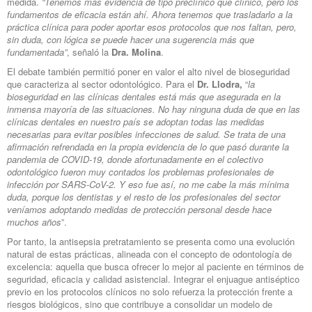
medida.
“Tenemos más evidencia de tipo preclínico que clínico, pero los
fundamentos de eficacia están ahí. Ahora tenemos que trasladarlo a la
práctica clínica para poder aportar esos protocolos que nos faltan, pero,
sin duda, con lógica se puede hacer una sugerencia más que
fundamentada”
, señaló la
Dra. Molina
.
El debate también permitió poner en valor el alto nivel de bioseguridad
que caracteriza al sector odontológico. Para el
Dr. Llodra,
“
la
bioseguridad en las clínicas dentales está más que asegurada en la
inmensa mayoría de las situaciones. No hay ninguna duda de que en las
clínicas dentales en nuestro país se adoptan todas las medidas
necesarias para evitar posibles infecciones de salud. Se trata de una
afirmación refrendada en la propia evidencia de lo que pasó durante la
pandemia de COVID-19, donde afortunadamente en el colectivo
odontológico fueron muy contados los problemas profesionales de
infección por SARS-CoV-2. Y eso fue así, no me cabe la más mínima
duda, porque los dentistas y el resto de los profesionales del sector
veníamos adoptando medidas de protección personal desde hace
muchos años
”.
Por tanto, la antisepsia pretratamiento se presenta como una evolución
natural de estas prácticas, alineada con el concepto de odontología de
excelencia: aquella que busca ofrecer lo mejor al paciente en términos de
seguridad, eficacia y calidad asistencial. Integrar el enjuague antiséptico
previo en los protocolos clínicos no solo refuerza la protección frente a
riesgos biológicos, sino que contribuye a consolidar un modelo de