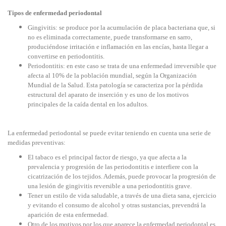
Tipos de enfermedad periodontal
Gingivitis: se produce por la acumulación de placa bacteriana que, si
no es eliminada correctamente, puede transformarse en sarro,
produciéndose irritación e inflamación en las encías, hasta llegar a
convertirse en periodontitis.
Periodontitis: en este caso se trata de una enfermedad irreversible que
afecta al 10% de la población mundial, según la Organización
Mundial de la Salud. Esta patología se caracteriza por la pérdida
estructural del aparato de inserción y es uno de los motivos
principales de la caída dental en los adultos.
La enfermedad periodontal se puede evitar teniendo en cuenta una serie de
medidas preventivas:
El tabaco es el principal factor de riesgo, ya que afecta a la
prevalencia y progresión de las periodontitis e interfiere con la
cicatrización de los tejidos. Además, puede provocar la progresión de
una lesión de gingivitis reversible a una periodontitis grave.
Tener un estilo de vida saludable, a través de una dieta sana, ejercicio
y evitando el consumo de alcohol y otras sustancias, prevendrá la
aparición de esta enfermedad.
Otro de los motivos por los que aparece la enfermedad periodontal es