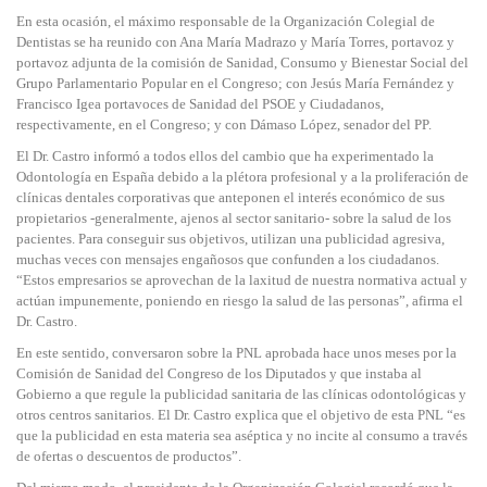
En esta ocasión, el máximo responsable de la Organización Colegial de
Dentistas se ha reunido con Ana María Madrazo y María Torres, portavoz y
portavoz adjunta de la comisión de Sanidad, Consumo y Bienestar Social del
Grupo Parlamentario Popular en el Congreso; con Jesús María Fernández y
Francisco Igea portavoces de Sanidad del PSOE y Ciudadanos,
respectivamente, en el Congreso; y con Dámaso López, senador del PP.
El Dr. Castro informó a todos ellos del cambio que ha experimentado la
Odontología en España debido a la plétora profesional y a la proliferación de
clínicas dentales corporativas que anteponen el interés económico de sus
propietarios -generalmente, ajenos al sector sanitario- sobre la salud de los
pacientes. Para conseguir sus objetivos, utilizan una publicidad agresiva,
muchas veces con mensajes engañosos que confunden a los ciudadanos.
“Estos empresarios se aprovechan de la laxitud de nuestra normativa actual y
actúan impunemente, poniendo en riesgo la salud de las personas”, afirma el
Dr. Castro.
En este sentido, conversaron sobre la PNL aprobada hace unos meses por la
Comisión de Sanidad del Congreso de los Diputados y que instaba al
Gobierno a que regule la publicidad sanitaria de las clínicas odontológicas y
otros centros sanitarios. El Dr. Castro explica que el objetivo de esta PNL “es
que la publicidad en esta materia sea aséptica y no incite al consumo a través
de ofertas o descuentos de productos”.