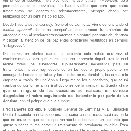
online de alineadores invisibles que incluso utilizan
influencers
para
promocionar estos servicios, sin hacer visible que para que estos
tratamientos se desarrollen adecuadamente, siempre deben ser
realizados por un dentista colegiado.
Desde hace años, el Consejo General de Dentistas viene denunciando el
modus operandi
de estas compañías que ofrecen tratamientos de
ortodoncia con alineadores transparentes sin control por parte del dentista
y captan la atención de los pacientes ofreciendo resultados en tiempos
“milagrosos”.
De hecho, en ciertos casos, el paciente solo asiste una vez al
establecimiento para que le realicen una impresión digital, tras lo cual
recibe todos los alineadores supuestamente necesarios para su
tratamiento. Incluso hay ocasiones en las que el propio paciente se
encarga de hacerse las fotos y los moldes en su domicilio, los envía a la
empresa a través de una App y luego recibe los alineadores, que se irá
cambiando conforme a las instrucciones de la compañía.
Queda claro
que en ninguna de las ocasiones se realizará un correcto
diagnóstico ni habrá seguimiento del tratamiento por parte de un
dentista,
con el peligro que ello supone.
Precisamente por ello, el Consejo General de Dentistas y la Fundación
Dental Española han lanzado una campaña en sus redes sociales en la
que se muestra qué es lo que realmente debe hacer un paciente que
quiera o necesite realizarse un tratamiento de ortodoncia invisible. Para
ello, se ha grabado un spot que está disponible en sus redes sociales y