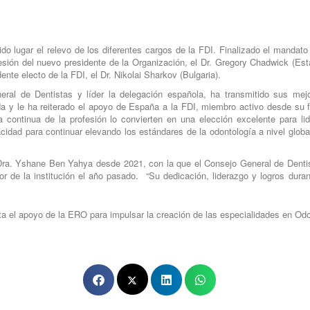
o lugar el relevo de los diferentes cargos de la FDI. Finalizado el mandat
sión del nuevo presidente de la Organización, el Dr. Gregory Chadwick (Est
nte electo de la FDI, el Dr. Nikolai Sharkov (Bulgaria).
eral de Dentistas y líder la delegación española, ha transmitido sus mej
 y le ha reiterado el apoyo de España a la FDI, miembro activo desde su 
ontinua de la profesión lo convierten en una elección excelente para lid
dad para continuar elevando los estándares de la odontología a nivel global
r Dra. Yshane Ben Yahya desde 2021, con la que el Consejo General de Denti
 de la institución el año pasado. “Su dedicación, liderazgo y logros dura
ta el apoyo de la ERO para impulsar la creación de las especialidades en Od