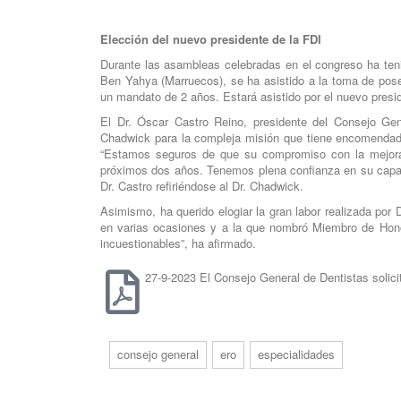
Elección del nuevo presidente de la FDI
Durante las asambleas celebradas en el congreso ha tenid
Ben Yahya (Marruecos), se ha asistido a la toma de pose
un mandato de 2 años. Estará asistido por el nuevo preside
El Dr. Óscar Castro Reino, presidente del Consejo Gen
Chadwick para la compleja misión que tiene encomendada
“Estamos seguros de que su compromiso con la mejora c
próximos dos años. Tenemos plena confianza en su capaci
Dr. Castro refiriéndose al Dr. Chadwick.
Asimismo, ha querido elogiar la gran labor realizada po
en varias ocasiones y a la que nombró Miembro de Honor
incuestionables”, ha afirmado.
27-9-2023 El Consejo General de Dentistas solici
consejo general
ero
especialidades