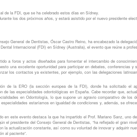
al de la FDI, que se ha celebrado estos días en Sídney.
urante los dos próximos años, y estará asistido por el nuevo presidente elect
Consejo General de Dentistas, Óscar Castro Reino, ha encabezado la delegaci
Dental Internacional (FDI) en Sídney (Australia), el evento que reúne a profe
stido a foros y actos diseñados para fomentar el intercambio de conocimien
uesto una excelente oportunidad para participar en debates, conferencias y
nzar los contactos ya existentes, por ejemplo, con las delegaciones latinoa
ión de la ERO (la sección europea de la FDI), donde ha solicitado el a
ión de las especialidades odontológicas en España. Cabe recordar que, actu
ecialidades en Odontología, lo que supone un agravio comparativo de los d
 especialidades estaríamos en igualdad de condiciones y, además, se ofrece
ido en este evento destaca la que ha impartido el Prof. Mariano Sanz, uno d
n el presidente del Consejo General de Dentistas, “ha reflejado el gran nive
n la actualización constante, así como su voluntad de innovar y adquirir n
ón al paciente”.