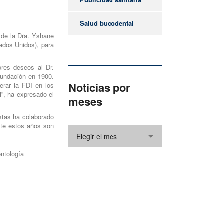
Salud bucodental
o de la Dra. Yshane
ados Unidos), para
ores deseos al Dr.
fundación en 1900.
Noticias por
erar la FDI en los
”, ha expresado el
meses
stas ha colaborado
nte estos años son
Elegir el mes
ontología
¿Cómo podemos