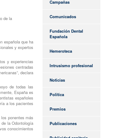
Campañas
Comunicados
o de la
Fundación Dental
Española
ón española que ha
sionales y expertos
Hemeroteca
tos y experiencias
Intrusismo profesional
 sesiones centradas
mericanas”, declara
Noticias
poyo de todas las
almente, España es
Política
entistas españoles
ría a los pacientes
Premios
e los ponentes más
l de la Odontología
Publicaciones
uevos conocimientos
Publicidad sanitaria