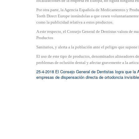
localizaciones de la empresa en Europa, no figura ninguna en
Por otra parte, la Agencia Española de Medicamentos y Produc
Teeth Direct Europe instándolas a que cesen voluntariamente t
como la publicidad relativa a estos productos.
A este respecto, el Consejo General de Dentistas valora de 
Productos
Sanitarios, y alerta a la población ante el peligro que supone
El uso de este tipo de productos, denominados alineadores den
problemas de oclusión dental y afectar gravemente a la articu
25-4-2018 El Consejo General de Dentistas logra que l
empresas de dispensación directa de ortodoncia invisible