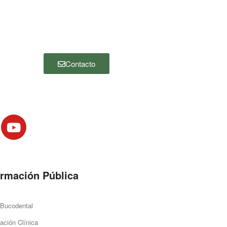
nosotros, por favor haga clic en el botón
“Contacto” y complete el siguiente
formulario. Nos pondremos en contacto
con usted lo antes posible.
Contacto
ormación Pública
 Bucodental
ación Clínica