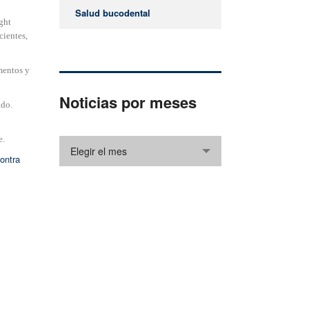
Salud bucodental
ght
cientes,
mentos y
Noticias por meses
ado.
e.
Elegir el mes
ontra
¿Cómo podemos ayudarle?
Gracias por visitar nuestro sitio web. Si
desea ponerse en contacto con