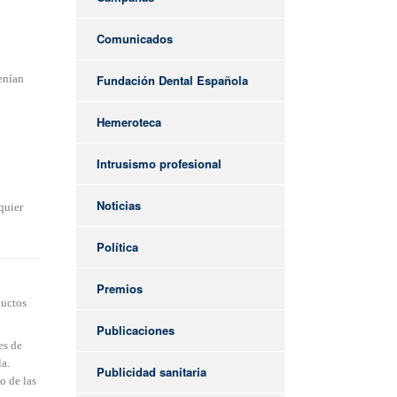
Comunicados
enían
Fundación Dental Española
Hemeroteca
Intrusismo profesional
Noticias
quier
Política
Premios
ductos
Publicaciones
es de
la.
Publicidad sanitaria
o de las