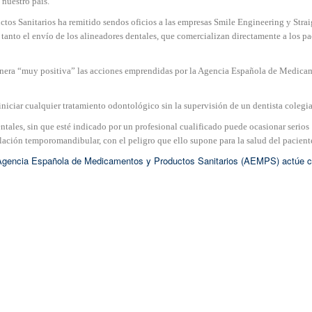
 nuestro país.
tos Sanitarios ha remitido sendos oficios a las empresas Smile Engineering y Strai
anto el envío de los alineadores dentales, que comercializan directamente a los pa
manera “muy positiva” las acciones emprendidas por la Agencia Española de Medica
 iniciar cualquier tratamiento odontológico sin la supervisión de un dentista colegi
tales, sin que esté indicado por un profesional cualificado puede ocasionar serios
lación temporomandibular, con el peligro que ello supone para la salud del pacient
a Agencia Española de Medicamentos y Productos Sanitarios (AEMPS) actúe c