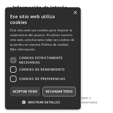
Información de interés
×
Ese sitio web utiliza
cookies
Guía Dentistas
Este sitio web usa cookies para mejorar la
Ventanilla Única
experiencia del usuario. Al utilizar nuestro
sitio web, usted acepta todas las cookies de
acuerdo con nuestra Política de cookies.
Contacto
Más información
COOKIES ESTRICTAMENTE
Información de Contacto
NECESARIAS
COOKIES DE RENDIMIENTO
COOKIES DE PREFERENCIAS
Aviso legal
Privacidad
Cookies
ACEPTAR TODO
RECHAZAR TODO
© 2026 Consejo General de Colegios de Odontólogos y
Estomatólogos de España - Todos los derechos reservados
MOSTRAR DETALLES