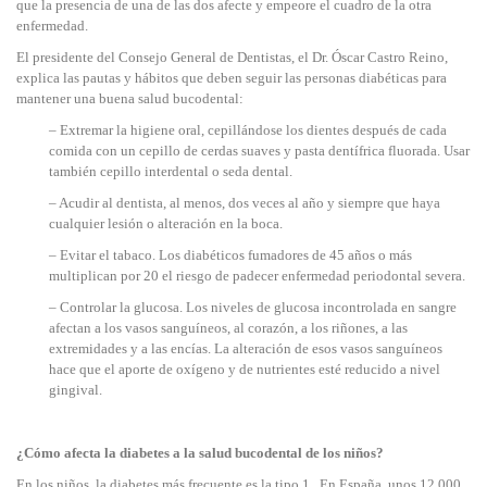
que la presencia de una de las dos afecte y empeore el cuadro de la otra
enfermedad.
El presidente del Consejo General de Dentistas, el Dr. Óscar Castro Reino,
explica las pautas y hábitos que deben seguir las personas diabéticas para
mantener una buena salud bucodental:
– Extremar la higiene oral, cepillándose los dientes después de cada
comida con un cepillo de cerdas suaves y pasta dentífrica fluorada. Usar
también cepillo interdental o seda dental.
– Acudir al dentista, al menos, dos veces al año y siempre que haya
cualquier lesión o alteración en la boca.
– Evitar el tabaco. Los diabéticos fumadores de 45 años o más
multiplican por 20 el riesgo de padecer enfermedad periodontal severa.
– Controlar la glucosa. Los niveles de glucosa incontrolada en sangre
afectan a los vasos sanguíneos, al corazón, a los riñones, a las
extremidades y a las encías. La alteración de esos vasos sanguíneos
hace que el aporte de oxígeno y de nutrientes esté reducido a nivel
gingival.
¿Cómo afecta la diabetes a la salud bucodental de los niños?
En los niños, la diabetes más frecuente es la tipo 1. En España, unos 12.000