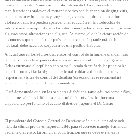
niños menores de 15 años sufren esta enfermedad. Las principales
manifestaciones orales en el menor diabético son la aparición de gingivitis,
con encías muy inflamadas y sangrantes, a veces adquiriendo un color
violáceo. También pueden aparecer una reducción en la producción de
saliva, mayor susceptibilidad a las infecciones bacterianas y por hongos, y en
algunos casos, alteraciones en el gusto. Asimismo, el que la cicatrización de
las mucosas (por ejemplo, después de una extracción) tarde más de lo
habitual, debe hacernos sospechar de una posible diabetes.
Al igual que en los adultos diabéticos, el control de la higiene oral del niño
con diabetes es clave para evitar la mayor susceptibilidad a la gingivitis.
Debe extremarse el cepillado con pasta fluorada después de las principales
comidas, no olvidar la higiene interdental, cuidar la dieta del menor y
respetar las visitas de control del dentista (en ocasiones se recomendará
aumentar a 3 el número de visitas anuales).
“Está demostrado que, en los pacientes diabéticos, tanto adultos como niños,
una pobre salud oral dificulta el control de los niveles de glucemia,
empeorando por lo tanto el cuadro diabético”, apunta el Dr. Castro.
El presidente del Consejo General de Dentistas señala que “una adecuada
historia clínica previa es imprescindible para el correcto manejo dental del
paciente diabético. La principal complicación que se debe evitar en la