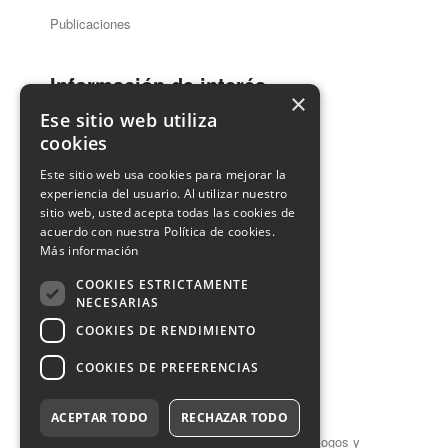
Publicaciones
Información de interés
×
Ese sitio web utiliza
cookies
Guía Dentistas
Este sitio web usa cookies para mejorar la
Ventanilla Única
experiencia del usuario. Al utilizar nuestro
sitio web, usted acepta todas las cookies de
acuerdo con nuestra Política de cookies.
Contacto
Más información
COOKIES ESTRICTAMENTE
Información de Contacto
NECESARIAS
COOKIES DE RENDIMIENTO
COOKIES DE PREFERENCIAS
Aviso legal
Privacidad
Cookies
ACEPTAR TODO
RECHAZAR TODO
© 2026 Consejo General de Colegios de Odontólogos y