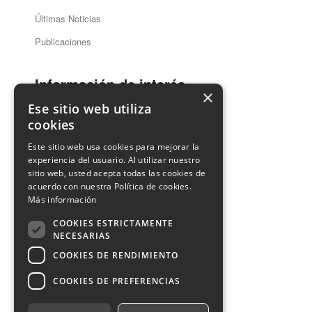
Últimas Noticias
Publicaciones
Información de interés
×
Ese sitio web utiliza
cookies
Guía Dentistas
Este sitio web usa cookies para mejorar la
Ventanilla Única
experiencia del usuario. Al utilizar nuestro
sitio web, usted acepta todas las cookies de
acuerdo con nuestra Política de cookies.
Contacto
Más información
COOKIES ESTRICTAMENTE
Información de Contacto
NECESARIAS
COOKIES DE RENDIMIENTO
COOKIES DE PREFERENCIAS
Aviso legal
Privacidad
Cookies