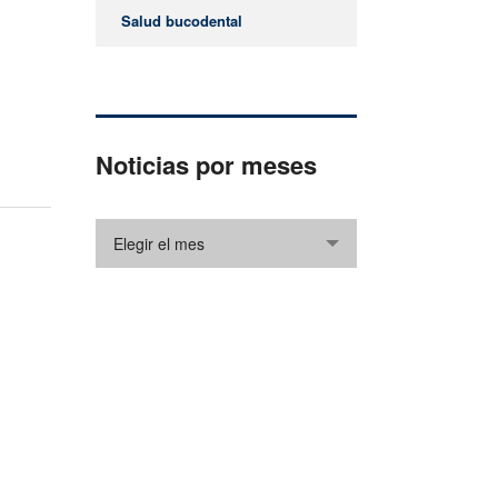
Salud bucodental
Noticias por meses
Elegir el mes
¿Cómo podemos ayudarle?
Gracias por visitar nuestro sitio web. Si