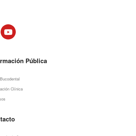
ormación Pública
 Bucodental
ación Clínica
sos
tacto