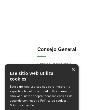
Consejo General
Portal de Transparencia
×
Organización Colegial
Ese sitio web utiliza
cookies
Este sitio web usa cookies para mejorar la
experiencia del usuario. Al utilizar nuestro
Comunicación
sitio web, usted acepta todas las cookies de
acuerdo con nuestra Política de cookies.
Más información