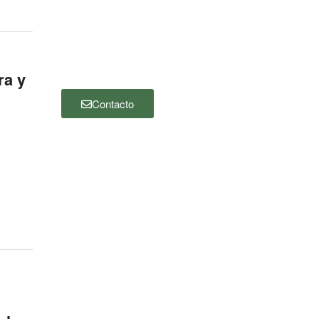
desea ponerse en contacto con
nosotros, por favor haga clic en el botón
“Contacto” y complete el siguiente
formulario. Nos pondremos en contacto
con usted lo antes posible.
ra y
Contacto