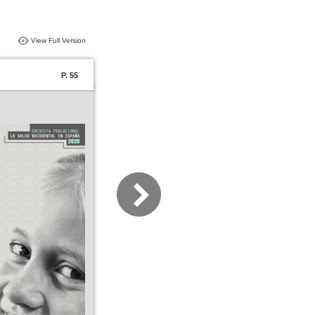
View Full Version
P. 55